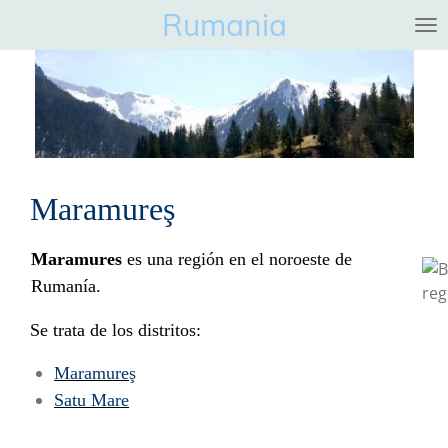
Rumania
Ga
direct
naar
de
hoofdinhoud
Maramureş
Maramures
es una región en el noroeste de
Rumanía.
Se trata de los distritos:
Maramureş
Satu Mare