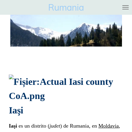
Rumania
Ga
direct
naar
de
hoofdinhoud
Iaşi
Iaşi
es un distrito (
judet
) de
Rumania
, en
Moldavia
,