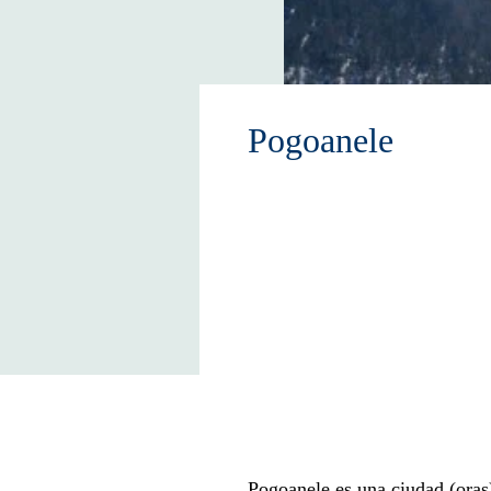
Pogoanele
Pogoanele es una ciudad (oraş)