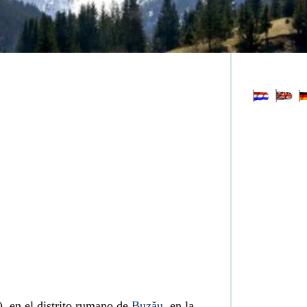
, en el distrito rumano de
Buzău
, en la