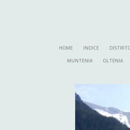
Ga
direct
naar
de
hoofdinhoud
HOME
INDICE
DISTRIT
MUNTENIA
OLTENIA