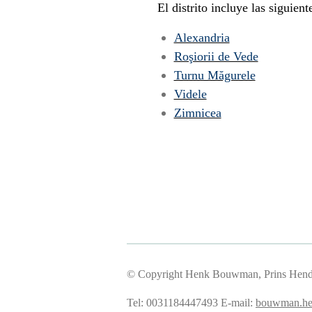
El distrito incluye las siguient
Alexandria
Roşiorii de Vede
Turnu Măgurele
Videle
Zimnicea
© Copyright Henk Bouwman, Prins Hendri
Tel: 0031184447493
E-mail:
bouwman.he