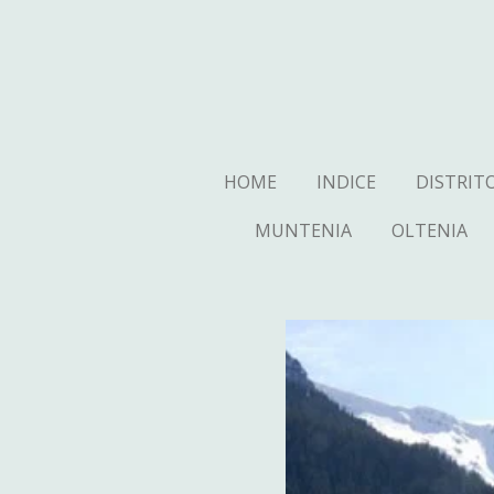
Ga
direct
naar
de
hoofdinhoud
HOME
INDICE
DISTRIT
MUNTENIA
OLTENIA