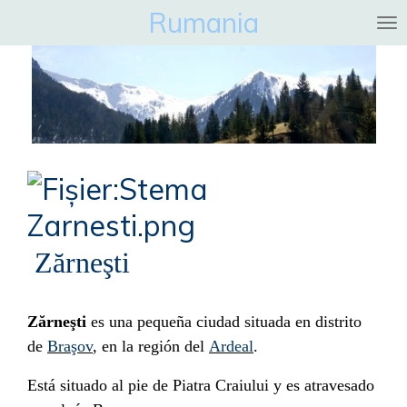
Rumania
Ga
direct
naar
de
hoofdinhoud
Zărneşti
Zărneşti
es una pequeña ciudad situada en distrito
de
Braşov
, en la región del
Ardeal
.
Está situado al pie de Piatra Craiului y es atravesado