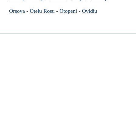
Orşova
-
Oţelu Roşu
-
Otopeni
-
Ovidiu