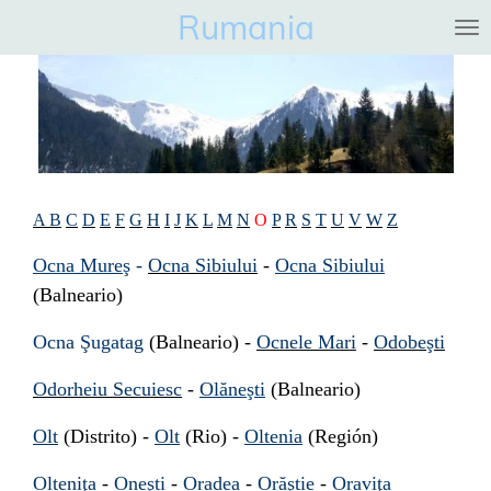
Rumania
Ga
direct
naar
de
hoofdinhoud
A
B
C
D
E
F
G
H
I
J
K
L
M
N
O
P
R
S
T
U
V
W
Z
Ocna Mureş
-
Ocna Sibiului
-
Ocna Sibiului
(Balneario)
Ocna Şugatag
(Balneario) -
Ocnele Mari
-
Odobeşti
Odorheiu Secuiesc
-
Olăneşti
(Balneario)
Olt
(Distrito) -
Olt
(Rio) -
Oltenia
(Región)
Olteniţa
-
Oneşti
-
Oradea
-
Orăştie
-
Oraviţa